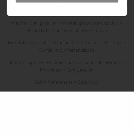
y estas cookies siguiendo las instrucciones de su navegador de
Internet:
Chrome: Configuración -> Mostrar opciones avanzadas ->
Privacidad -> Configuración de contenido.
Firefox: Herramientas -> Opciones -> Privacidad -> Historial ->
Configuración Personalizada.
Internet Explorer: Herramientas -> Opciones de Internet ->
Privacidad -> Configuración.
Safari: Preferencias -> Seguridad.
Opera: Herramientas -> Preferencias -> Editar preferencias >
Cookies
Para más información, puede consultar en la Ayuda de su
navegador o en las páginas de soporte de los mismos: