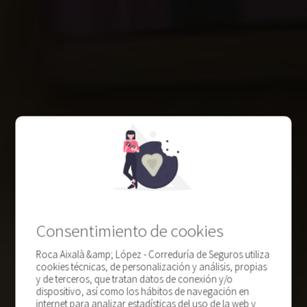
Consentimiento de cookies
Roca Aixalà &amp; López - Correduría de Seguros utiliza
cookies técnicas, de personalización y análisis, propias
y de terceros, que tratan datos de conexión y/o
dispositivo, así como los hábitos de navegación en
internet para analizar estadísticas del uso de la web y